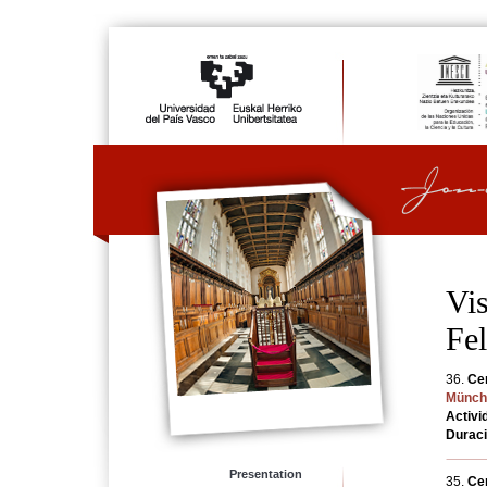
Vis
Fe
36.
Cen
Münch
Activi
Durac
Presentation
35.
Cen