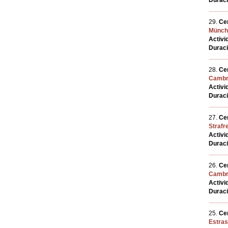
Durac
29.
Cen
Münch
Activi
Durac
28.
Cen
Cambri
Activi
Durac
27.
Cen
Strafre
Activi
Durac
26.
Cen
Cambri
Activi
Durac
25.
Cen
Estras