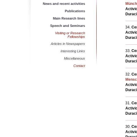
Münch
News and recent activities
Activi
Publications
Durac
Main Research lines
Speech and Seminars
34.
Cen
Activi
Visiting or Research
Fellowships
Durac
Articles in Newspapers
33.
Cen
Interesting Links
Activi
Miscellaneous
Durac
Contact
32.
Cen
Mensch
Activi
Durac
31.
Cen
Activi
Durac
30.
Cen
Activi