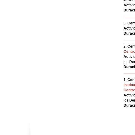
4.
Cent
Activi
Durac
3.
Cent
Activi
Durac
2.
Cent
Centr
Activi
los De
Durac
1.
Cent
instit
Centr
Activi
los De
Durac